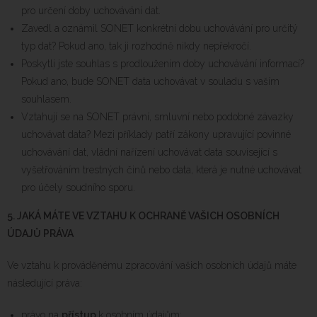
pro určení doby uchovávání dat.
Zavedl a oznámil SONET konkrétní dobu uchovávání pro určitý
typ dat? Pokud ano, tak ji rozhodně nikdy nepřekročí.
Poskytli jste souhlas s prodloužením doby uchovávání informací?
Pokud ano, bude SONET data uchovávat v souladu s vaším
souhlasem.
Vztahují se na SONET právní, smluvní nebo podobné závazky
uchovávat data? Mezi příklady patří zákony upravující povinné
uchovávání dat, vládní nařízení uchovávat data související s
vyšetřováním trestných činů nebo data, která je nutné uchovávat
pro účely soudního sporu.
5.
JAKÁ MÁTE VE VZTAHU K OCHRANĚ VAŠICH OSOBNÍCH
ÚDAJŮ PRÁVA
Ve vztahu k prováděnému zpracování vašich osobních údajů máte
následující práva:
právo na
přístup
k osobním údajům;