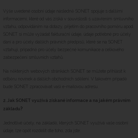
Výše uvedené osobní údaje následně SONET spojuje s dalšími
informacemi, které od vás získá v souvislosti s uzavřením smluvního
vztahu, odpovídáním na dotazy, přijetím do pracovního poměru apod.
SONET si může vyžádat fakturační údaje, údaje potřebné pro účely
daní a pro účely dalších právních předpisů, které se na SONET
vztahují, případně pro účely bezpečné komunikace a celkového
zabezpečení smluvních vztahů.
Na některých webových stránkách SONET se můžete přihlásit k
odběru novinek a dalších obchodních sdělení. V takovém případě
bude SONET zpracovávat vaši e-mailovou adresu.
2.
Jak SONET využívá získané informace a na jakém právním
?
základu
Jednotlivé účely, na základě, kterých SONET využívá vaše osobní
údaje, lze opět rozdělit dle toho, zda jste: