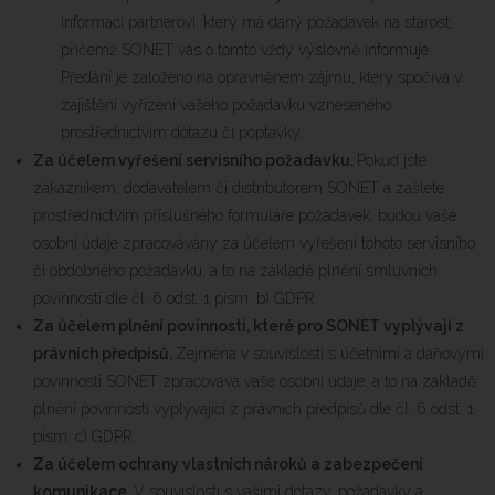
informací partnerovi, který má daný požadavek na starost,
přičemž SONET vás o tomto vždy výslovně informuje.
Předání je založeno na oprávněném zájmu, který spočívá v
zajištění vyřízení vašeho požadavku vzneseného
prostřednictvím dotazu či poptávky.
Za účelem vyřešení servisního požadavku.
Pokud jste
zákazníkem, dodavatelem či distributorem SONET a zašlete
prostřednictvím příslušného formuláře požadavek, budou vaše
osobní údaje zpracovávány za účelem vyřešení tohoto servisního
či obdobného požadavku, a to na základě plnění smluvních
povinností dle čl. 6 odst. 1 písm. b) GDPR.
Za účelem plnění povinností, které pro SONET vyplývají z
právních předpisů.
Zejména v souvislosti s účetními a daňovými
povinnosti SONET zpracovává vaše osobní údaje, a to na základě
plnění povinností vyplývající z právních předpisů dle čl. 6 odst. 1
písm. c) GDPR.
Za účelem ochrany vlastních nároků a zabezpečení
komunikace.
V souvislosti s vašimi dotazy, požadavky a