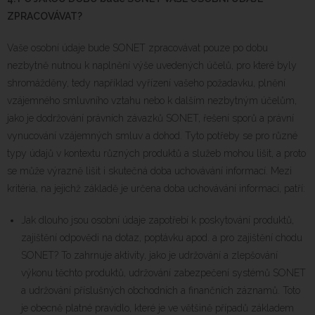
ZPRACOVÁVAT?
Vaše osobní údaje bude SONET zpracovávat pouze po dobu
nezbytně nutnou k naplnění výše uvedených účelů, pro které byly
shromážděny, tedy například vyřízení vašeho požadavku, plnění
vzájemného smluvního vztahu nebo k dalším nezbytným účelům,
jako je dodržování právních závazků SONET, řešení sporů a právní
vynucování vzájemných smluv a dohod. Tyto potřeby se pro různé
typy údajů v kontextu různých produktů a služeb mohou lišit, a proto
se může výrazně lišit i skutečná doba uchovávání informací. Mezi
kritéria, na jejichž základě je určena doba uchovávání informací, patří:
Jak dlouho jsou osobní údaje zapotřebí k poskytování produktů,
zajištění odpovědi na dotaz, poptávku apod. a pro zajištění chodu
SONET? To zahrnuje aktivity, jako je udržování a zlepšování
výkonu těchto produktů, udržování zabezpečení systémů SONET
a udržování příslušných obchodních a finančních záznamů. Toto
je obecně platné pravidlo, které je ve většině případů základem