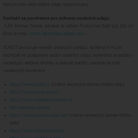
kterých jsou vaše osobní údaje zpracovávány.
Kontakt na pověřence pro ochranu osobních údajů:
JUDr. Roman Tomek, advokát se sídlem Purkyňova 648/125, 621 00
Brno, e-mail:
roman.t@sedlakovalegal.com
.
SONET provozuje několik webových portálů, na kterých může
docházet ke zpracování vašich osobních údajů, konkrétně se jedná o
následující webové stránky a webové portály usazené na níže
uvedených doménách:
https://www.sonet.cz
(včetně veškerých domén třetího řádu)
https://www.paytenpos.cz
https://www.charitativnikiosek.cz
http://parkujrychle.cz
https://www.posmansuite.com
(včetně veškerých domén třetího
řádu)
https://www.dokladonline.eu