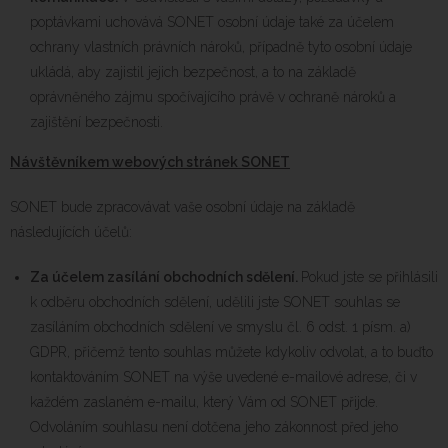
poptávkami uchovává SONET osobní údaje také za účelem
ochrany vlastních právních nároků, případně tyto osobní údaje
ukládá, aby zajistil jejich bezpečnost, a to na základě
oprávněného zájmu spočívajícího právě v ochraně nároků a
zajištění bezpečnosti.
Návštěvníkem webových stránek SONET
SONET bude zpracovávat vaše osobní údaje na základě
následujících účelů:
Za účelem zasílání obchodních sdělení.
Pokud jste se přihlásili
k odběru obchodních sdělení, udělili jste SONET souhlas se
zasíláním obchodních sdělení ve smyslu čl. 6 odst. 1 písm. a)
GDPR, přičemž tento souhlas můžete kdykoliv odvolat, a to buďto
kontaktováním SONET na výše uvedené e-mailové adrese, či v
každém zaslaném e-mailu, který Vám od SONET přijde.
Odvoláním souhlasu není dotčena jeho zákonnost před jeho