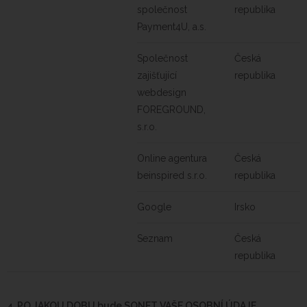
společnost
republika
Payment4U, a.s.
Společnost
Česká
zajišťující
republika
webdesign
FOREGROUND,
s.r.o.
Online agentura
Česká
beinspired s.r.o.
republika
Google
Irsko
Seznam
Česká
republika
4.
PO JAKOU DOBU bude SONET VAŠE OSOBNÍ ÚDAJE