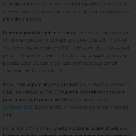
automatizovaně, ve strukturovaném, běžně používaném a strojově
čitelném formátu, a právo na to, aby byly tyto osobní údaje předány
přímo jinému správci.
Právo na odvolání souhlasu
znamená, že můžete kdykoliv odvolat
souhlas se zpracováním osobních údajů, který jste SONET poskytli.
V takovém případě přestane SONET vaše osobní údaje zpracovávat,
pokud již nebude existovat jiný právní základ pro jejich zpracování
pro další účely. Odvoláním souhlasu není dotčena zákonnost
zpracování před jeho odvoláním.
Pokud máte
připomínky
nebo
stížnost
týkající se ochrany osobních
údajů nebo
dotaz
na SONET či
uplatňujete některé ze svých
práv
,
kontaktujte prosím SONET
na e-mailové adrese
sonet@sonet.cz
či prostřednictvím pověřence pro ochranu osobních
údajů.
Na činnost SONET dohlíží
Úřad pro ochranu osobních údajů, u
kterého můžete v případě vaší nespokojenosti podat stížnost.