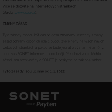
Více se dozvíte na internetových stránkách
úřadu
(
www.uoou.cz
).
ZMĚNY ZÁSAD
Tyto zásady mohou být čas od času změněny. Všechny změny
zásad ochrany osobních údajů budou zveřejněny na všech našich
webových stránkách a pokud se bude jednat o významné změny,
bude vás SONET informovat podrobněji. Předchozí verze těchto
zásad jsou archivovány a SONET je poskytne na základě žádosti.
Tyto zásady jsou účinné od
1. 1. 2022