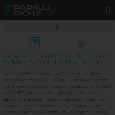
ZÁSADY OCHRANY OSOBNÍCH ÚDAJŮ
(GDPR) pro produkt PARKUJ RYCHLE
Společnost SONET, společnost s.r.o.
,
IČO 15527107, se sídlem
Dukelská třída 1666/106, 614 00 Brno, ČR, zapsaná v obchodním
rejstříku vedeném u Krajského soudu v Brně pod sp. zn. C 540 (dále
také
„SONET“
) jako správce osobních údajů vás jako uživatele
webových stránek SONET uvedených níže, zákazníky, distributory,
dodavatele a případné uchazeče o zaměstnání informuje o níže
popsaném shromažďování osobních údajů a zásadách, na základě,