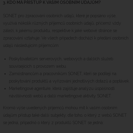
3.
KDO MÁ PŘÍSTUP K VAŠIM OSOBNÍM ÚDAJŮM?
SONET pro zpracování osobních údajů, které je popsáno výše,
využívá několik různých příjemců osobních údajů, přičemž vždy
záleží, k jakému produktu, respektive k jaké webové stránce se
zpracování vztahuje. Ve všech případech dochází k předání osobních
údajů následujícím příjemcům:
Poskytovatelům serverových, webových a dalších služeb
souvisejících s provozem webu.
Zaměstnancům a pracovníkům SONET, kteří se podílejí na
poskytování produktů a vyřizování jednotlivých dotazů a poptávek.
Marketingové agentuře, která zajišťuje analýzu úspěšnosti
návštěvnosti webů a další marketingové aktivity SONET.
Kromě výše uvedených příjemců mohou mít k vašim osobním
údajům přístup také další subjekty, dle toho, o který z webů SONET
se jedná, případně o který z produktů SONET se jedná: