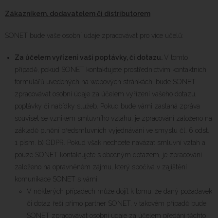
Zákazníkem, dodavatelem či distributorem
SONET bude vaše osobní údaje zpracovávat pro více účelů:
Za účelem vyřízení vaší poptávky, či dotazu.
V tomto
případě, pokud SONET kontaktujete prostřednictvím kontaktních
formulářů uvedených na webových stránkách, bude SONET
zpracovávat osobní údaje za účelem vyřízení vašeho dotazu,
poptávky či nabídky služeb. Pokud bude vámi zaslaná zpráva
souviset se vznikem smluvního vztahu, je zpracování založeno na
základě plnění předsmluvních vyjednávání ve smyslu čl. 6 odst.
1 písm. b) GDPR. Pokud však nechcete navázat smluvní vztah a
pouze SONET kontaktujete s obecným dotazem, je zpracování
založeno na oprávněném zájmu, který spočívá v zajištění
komunikace SONET s vámi.
V některých případech může dojít k tomu, že daný požadavek
či dotaz řeší přímo partner SONET, v takovém případě bude
SONET zpracovávat osobní údaje za účelem předání těchto