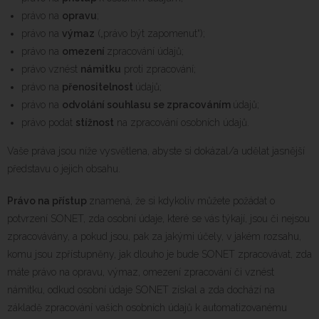
právo na
opravu
;
právo na
výmaz
(„právo být zapomenut“);
právo na
omezení
zpracování údajů;
právo vznést
námitku
proti zpracování;
právo na
přenositelnost
údajů;
právo na
odvolání souhlasu se zpracováním
údajů;
právo podat
stížnost
na zpracování osobních údajů.
Vaše práva jsou níže vysvětlena, abyste si dokázal/a udělat jasnější
představu o jejich obsahu.
Právo na přístup
znamená, že si kdykoliv můžete požádat o
potvrzení SONET, zda osobní údaje, které se vás týkají, jsou či nejsou
zpracovávány, a pokud jsou, pak za jakými účely, v jakém rozsahu,
komu jsou zpřístupněny, jak dlouho je bude SONET zpracovávat, zda
máte právo na opravu, výmaz, omezení zpracování či vznést
námitku, odkud osobní údaje SONET získal a zda dochází na
základě zpracování vašich osobních údajů k automatizovanému