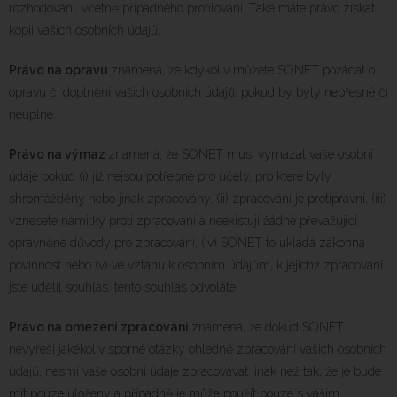
rozhodování, včetně případného profilování. Také máte právo získat
kopii vašich osobních údajů.
Právo na opravu
znamená, že kdykoliv můžete SONET požádat o
opravu či doplnění vašich osobních údajů, pokud by byly nepřesné či
neúplné.
Právo na výmaz
znamená, že SONET musí vymazat vaše osobní
údaje pokud (i) již nejsou potřebné pro účely, pro které byly
shromážděny nebo jinak zpracovány, (ii) zpracování je protiprávní, (iii)
vznesete námitky proti zpracování a neexistují žádné převažující
oprávněné důvody pro zpracování, (iv) SONET to ukládá zákonná
povinnost nebo (v) ve vztahu k osobním údajům, k jejichž zpracování
jste udělil souhlas, tento souhlas odvoláte.
Právo na omezení zpracování
znamená, že dokud SONET
nevyřeší jakékoliv sporné otázky ohledně zpracování vašich osobních
údajů, nesmí vaše osobní údaje zpracovávat jinak než tak, že je bude
mít pouze uloženy a případně je může použít pouze s vaším