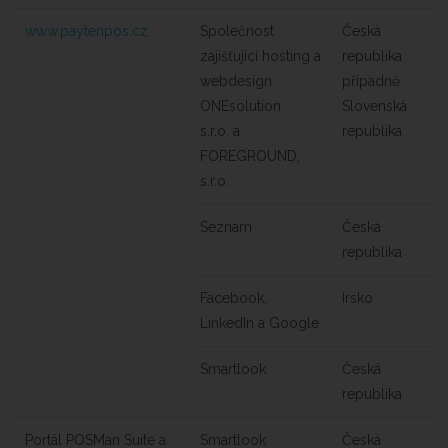
www.paytenpos.cz
Společnost
Česká
zajišťující hosting a
republika
webdesign
případně
ONEsolution
Slovenská
s.r.o. a
republika
FOREGROUND,
s.r.o.
Seznam
Česká
republika
Facebook,
Irsko
LinkedIn a Google
Smartlook
Česká
republika
Portál POSMan Suite a
Smartlook
Česká