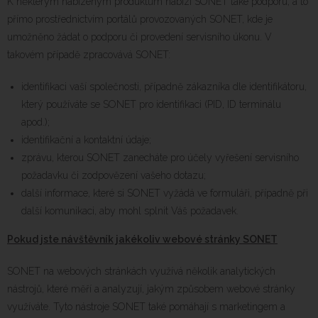
K některým nabízeným produktům nabízí SONET také podporu, a to
přímo prostřednictvím portálů provozovaných SONET, kde je
umožněno žádat o podporu či provedení servisního úkonu. V
takovém případě zpracovává SONET:
identifikaci vaší společnosti, případně zákazníka dle identifikátoru,
který používáte se SONET pro identifikaci (PID, ID terminálu
apod.);
identifikační a kontaktní údaje;
zprávu, kterou SONET zanecháte pro účely vyřešení servisního
požadavku či zodpovězení vašeho dotazu;
další informace, které si SONET vyžádá ve formuláři, případně při
další komunikaci, aby mohl splnit Váš požadavek.
Pokud jste návštěvník jakékoliv webové stránky SONET
SONET na webových stránkách využívá několik analytických
nástrojů, které měří a analyzují, jakým způsobem webové stránky
využíváte. Tyto nástroje SONET také pomáhají s marketingem a