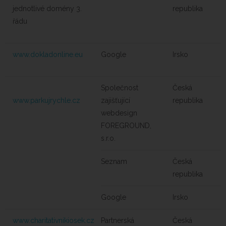
jednotlivé domény 3.
republika
řádu
www.dokladonline.eu
Google
Irsko
Společnost
Česká
www.parkujrychle.cz
zajišťující
republika
webdesign
FOREGROUND,
s.r.o.
Seznam
Česká
republika
Google
Irsko
www.charitativnikiosek.cz
Partnerská
Česká