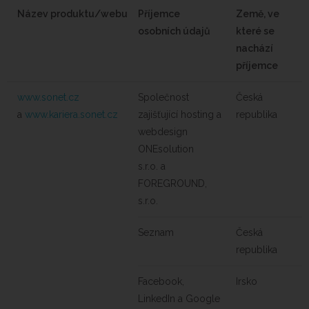
Název produktu/webu
Příjemce
Země, ve
osobních údajů
které se
nachází
příjemce
www.sonet.cz
Společnost
Česká
a
www.kariera.sonet.cz
zajišťující hosting a
republika
webdesign
ONEsolution
s.r.o. a
FOREGROUND,
s.r.o.
Seznam
Česká
republika
Facebook,
Irsko
LinkedIn a Google