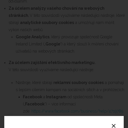
odvoláním.
Za účelem analýzy vašeho chování na webových
stránkách.
V této souvislosti využíváme následující nástroje, které
sbírají
analytické soubory cookies
a umožňují nám měřit
výkon našich webů:
Google Analytics
, který provozuje společnost Google
Ireland Limited („
Google
“) a který slouží k měření chování
uživatelů na webových stránkách.
Za účelem zajištění efektivního marketingu.
V této souvislosti využíváme následující nástroje:
Nástroje, které sbírají
reklamní soubory cookies
a pomáhají
s lepším cílením kampaní na sociálních sítích a v prohlížečích:
Facebook
a
Instagram
od společnosti Meta.
(„
Facebook
“) – více informací
zde:
https://www.facebook.com/business/help/4719785
36642445?id=1205376682832142
.
×
Linkedin
od společnosti LinkedIn Ireland Unlimited