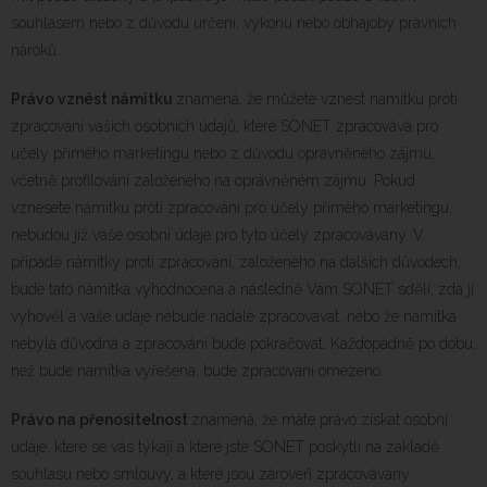
souhlasem nebo z důvodu určení, výkonu nebo obhajoby právních
nároků.
Právo vznést námitku
znamená, že můžete vznést námitku proti
zpracování vašich osobních údajů, které SONET zpracovává pro
účely přímého marketingu nebo z důvodu oprávněného zájmu,
včetně profilování založeného na oprávněném zájmu. Pokud
vznesete námitku proti zpracování pro účely přímého marketingu,
nebudou již vaše osobní údaje pro tyto účely zpracovávány. V
případě námitky proti zpracování, založeného na dalších důvodech,
bude tato námitka vyhodnocena a následně Vám SONET sdělí, zda jí
vyhověl a vaše údaje nebude nadále zpracovávat, nebo že námitka
nebyla důvodná a zpracování bude pokračovat. Každopádně po dobu,
než bude námitka vyřešena, bude zpracování omezeno.
Právo na přenositelnost
znamená, že máte právo získat osobní
údaje, které se vás týkají a které jste SONET poskytli na základě
souhlasu nebo smlouvy, a které jsou zároveň zpracovávány